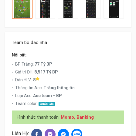
Team bồ đào nha
Nổi bật:
BP Trắng:
77 Tỷ BP
Giá trị ĐH:
8,517 Tỷ BP
Dàn HLV:
8
Thông tin Acc:
Trắng thông tin
Loại Acc:
Acc team + BP
Team color:
Quốc Gia
Hình thức thanh toán:
Momo, Banking
Liên Hệ: