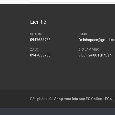
Liên hệ
HOTLINE
EMAIL
0947633783
fo4shopacc@gmail.c
ZALO
GIỜ LÀM VIỆC
0947633783
7:00 - 24:00 Full tuần
Sản phẩm của
Shop mua bán acc FC Online - FO4 uy