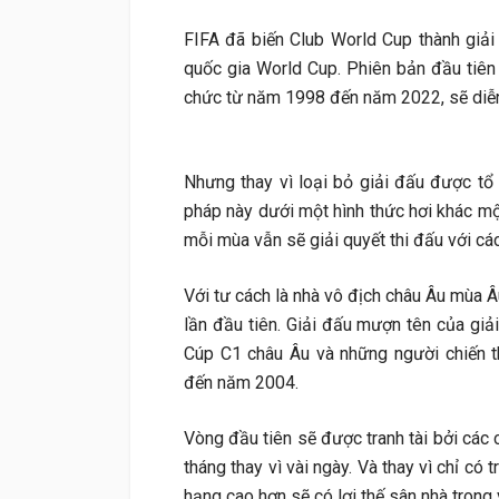
FIFA đã biến Club World Cup thành giả
quốc gia World Cup. Phiên bản đầu tiên
chức từ năm 1998 đến năm 2022, sẽ diễn 
Nhưng thay vì loại bỏ giải đấu được tổ
pháp này dưới một hình thức hơi khác m
mỗi mùa vẫn sẽ giải quyết thi đấu với các
Với tư cách là nhà vô địch châu Âu mùa Â
lần đầu tiên. Giải đấu mượn tên của giả
Cúp C1 châu Âu và những người chiến 
đến năm 2004.
Vòng đầu tiên sẽ được tranh tài bởi các c
tháng thay vì vài ngày. Và thay vì chỉ có
hạng cao hơn sẽ có lợi thế sân nhà trong 