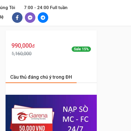
úng Tôi
7:00 - 24:00 Full tuần
Hệ
990,000
đ
Sale 15%
1,160,000
Cầu thủ đáng chú ý trong ĐH