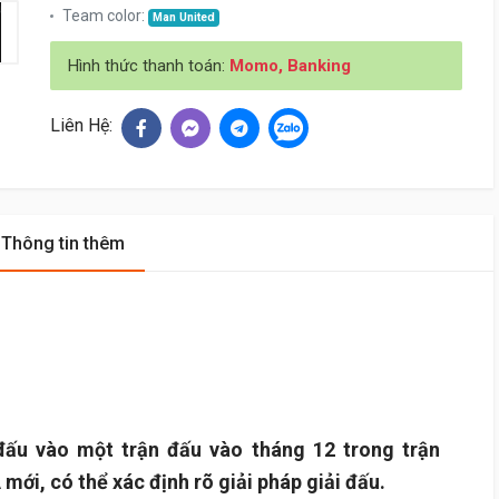
Team color:
Man United
Hình thức thanh toán:
Momo, Banking
Liên Hệ:
Thông tin thêm
 đấu vào một trận đấu vào tháng 12 trong trận
 mới, có thể xác định rõ giải pháp giải đấu.