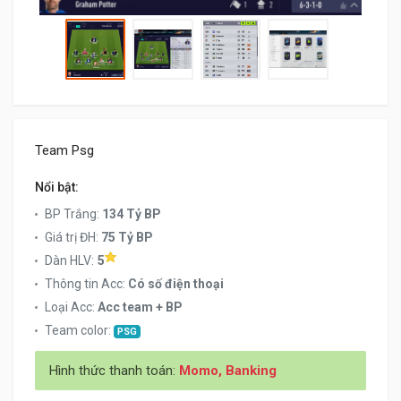
Team Psg
Nổi bật:
BP Trắng:
134 Tỷ BP
Giá trị ĐH:
75 Tỷ BP
Dàn HLV:
5
Thông tin Acc:
Có số điện thoại
Loại Acc:
Acc team + BP
Team color:
PSG
Hình thức thanh toán:
Momo, Banking