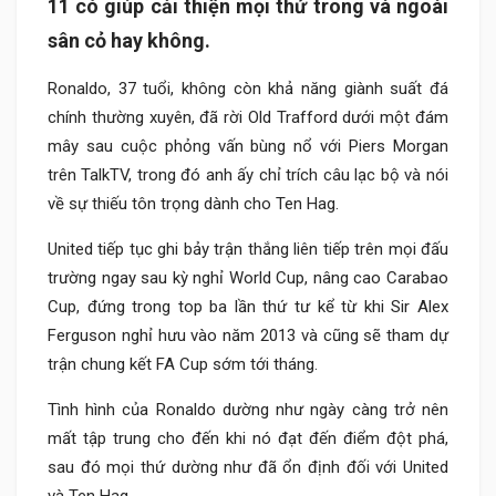
11 có giúp cải thiện mọi thứ trong và ngoài
sân cỏ hay không.
Ronaldo, 37 tuổi, không còn khả năng giành suất đá
chính thường xuyên, đã rời Old Trafford dưới một đám
mây sau cuộc phỏng vấn bùng nổ với Piers Morgan
trên TalkTV, trong đó anh ấy chỉ trích câu lạc bộ và nói
về sự thiếu tôn trọng dành cho Ten Hag.
United tiếp tục ghi bảy trận thắng liên tiếp trên mọi đấu
trường ngay sau kỳ nghỉ World Cup, nâng cao Carabao
Cup, đứng trong top ba lần thứ tư kể từ khi Sir Alex
Ferguson nghỉ hưu vào năm 2013 và cũng sẽ tham dự
trận chung kết FA Cup sớm tới tháng.
Tình hình của Ronaldo dường như ngày càng trở nên
mất tập trung cho đến khi nó đạt đến điểm đột phá,
sau đó mọi thứ dường như đã ổn định đối với United
và Ten Hag.