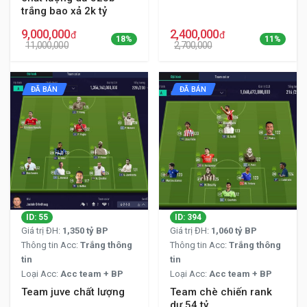
trắng bao xả 2k tỷ
9,000,000
2,400,000
đ
đ
18%
11%
11,000,000
2,700,000
ĐÃ BÁN
ĐÃ BÁN
ID: 55
ID: 394
Giá trị ĐH:
1,350 tỷ BP
Giá trị ĐH:
1,060 tỷ BP
Thông tin Acc:
Trắng thông
Thông tin Acc:
Trắng thông
tin
tin
Loại Acc:
Acc team + BP
Loại Acc:
Acc team + BP
Team juve chất lượng
Team chè chiến rank
dư 54 tỷ