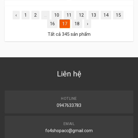
‹
1
2
...
10
11
12
13
14
15
16
17
18
›
Tất cả 345 sản phẩm
Liên hệ
HOTLINE
0947633783
EMAIL
fo4shopacc@gmail.com