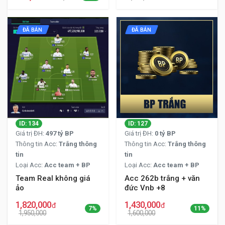
ĐÃ BÁN
ĐÃ BÁN
ID: 134
ID: 127
Giá trị ĐH:
497 tỷ BP
Giá trị ĐH:
0 tỷ BP
Thông tin Acc:
Trắng thông
Thông tin Acc:
Trắng thông
tin
tin
Loại Acc:
Acc team + BP
Loại Acc:
Acc team + BP
Team Real không giá
Acc 262b trắng + văn
ảo
đức Vnb +8
1,820,000
1,430,000
đ
đ
7%
11%
1,950,000
1,600,000