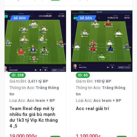
ĐÃ BÁN
ĐÃ BÁN
ID: 258
ID: 65
Giá trị ĐH:
3,611 tỷ BP
Giá trị ĐH:
193 tỷ BP
Thông tin Acc:
Trắng thông
Thông tin Acc:
Trắng thông
tin
tin
Loại Acc:
Acc team + BP
Loại Acc:
Acc team + BP
Team Real đẹp mê ly
Acc real giải trí
nhiều fix giá bù mạnh
dư 1k3 tỷ Vip Kc tháng
4 ,5
19,000,000
1,100,000
đ
đ