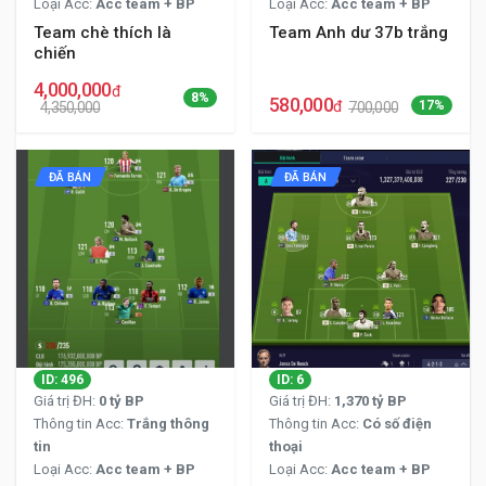
Loại Acc:
Acc team + BP
Loại Acc:
Acc team + BP
Team chè thích là
Team Anh dư 37b trắng
chiến
4,000,000
đ
8%
580,000
đ
17%
4,350,000
700,000
ĐÃ BÁN
ĐÃ BÁN
ID: 496
ID: 6
Giá trị ĐH:
0 tỷ BP
Giá trị ĐH:
1,370 tỷ BP
Thông tin Acc:
Trắng thông
Thông tin Acc:
Có số điện
tin
thoại
Loại Acc:
Acc team + BP
Loại Acc:
Acc team + BP