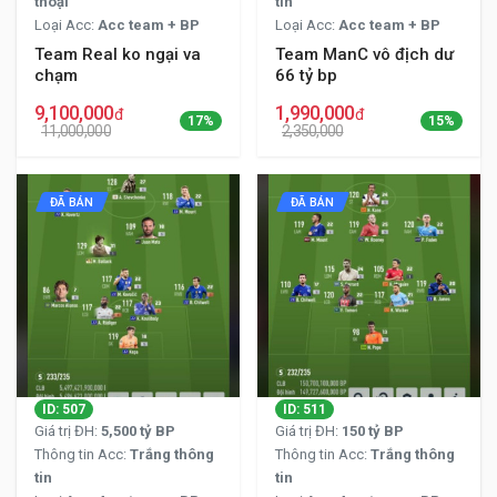
thoại
tin
Loại Acc:
Acc team + BP
Loại Acc:
Acc team + BP
Team Real ko ngại va
Team ManC vô địch dư
chạm
66 tỷ bp
9,100,000
1,990,000
đ
đ
17%
15%
11,000,000
2,350,000
ĐÃ BÁN
ĐÃ BÁN
ID: 507
ID: 511
Giá trị ĐH:
5,500 tỷ BP
Giá trị ĐH:
150 tỷ BP
Thông tin Acc:
Trắng thông
Thông tin Acc:
Trắng thông
tin
tin