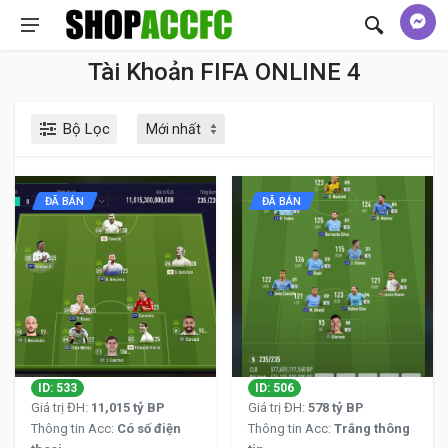
Tài Khoản FIFA ONLINE 4
Bộ Lọc
ĐÃ BÁN
ĐÃ BÁN
ID: 533
ID: 506
Giá trị ĐH:
11,015 tỷ BP
Giá trị ĐH:
578 tỷ BP
Thông tin Acc:
Có số điện
Thông tin Acc:
Trắng thông