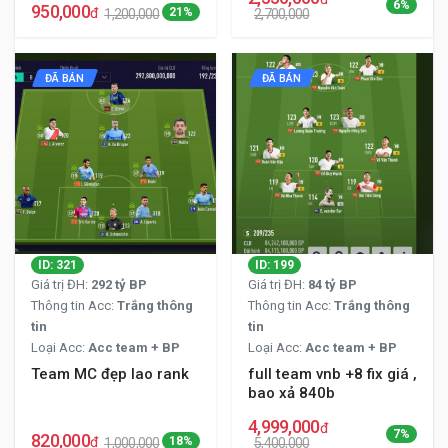
6%
950,000
đ
21%
1,200,000
2,700,000
ĐÃ BÁN
ĐÃ BÁN
ID: 321
ID: 199
Giá trị ĐH:
292 tỷ BP
Giá trị ĐH:
84 tỷ BP
Thông tin Acc:
Trắng thông
Thông tin Acc:
Trắng thông
tin
tin
Loại Acc:
Acc team + BP
Loại Acc:
Acc team + BP
Team MC đẹp lao rank
full team vnb +8 fix giá ,
bao xả 840b
4,999,000
đ
7%
820,000
đ
18%
1,000,000
5,400,000