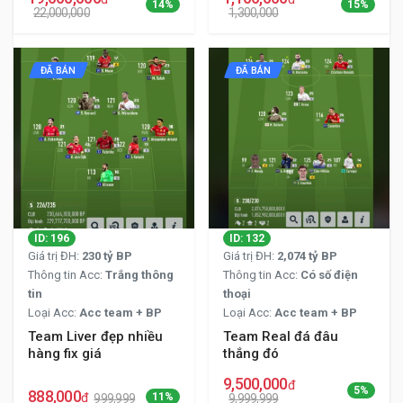
14%
15%
22,000,000
1,300,000
ĐÃ BÁN
ĐÃ BÁN
ID: 196
ID: 132
Giá trị ĐH:
230 tỷ BP
Giá trị ĐH:
2,074 tỷ BP
Thông tin Acc:
Trắng thông
Thông tin Acc:
Có số điện
tin
thoại
Loại Acc:
Acc team + BP
Loại Acc:
Acc team + BP
Team Liver đẹp nhiều
Team Real đá đâu
hàng fix giá
thắng đó
9,500,000
đ
5%
888,000
đ
11%
999,999
9,999,999