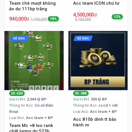
Team chè mượt không
Acc team ICON chú tư
ảo dư 111bp trắng
4,500,000
đ
12%
940,000
đ
18%
1,150,000
5,100,000
ĐÃ BÁN
ĐÃ BÁN
ID: 430
ID: 388
Giá trị ĐH:
2,044 tỷ BP
Giá trị ĐH:
200 tỷ BP
Thông tin Acc:
Có số điện
Thông tin Acc:
cccd + sdt
thoại
Loại Acc:
Acc team + BP
Loại Acc:
Acc team + BP
Acc 810b dính tt bảo
hành vv
Team Mc +8 leo rank
chất lượng dư 523b