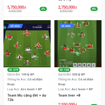
5,750,000
2,750,000
đ
đ
4%
8%
6,000,000
3,000,000
ĐÃ BÁN
ĐÃ BÁN
ID: 279
ID: 126
Giá trị ĐH:
199 tỷ BP
Giá trị ĐH:
530 tỷ BP
Thông tin Acc:
Có số điện
Thông tin Acc:
Có số điện
thoại
thoại
Loại Acc:
Acc team + BP
Loại Acc:
Acc team + BP
Team Mu căng đét + dư
Team liver +8
72b
2,550,000
đ