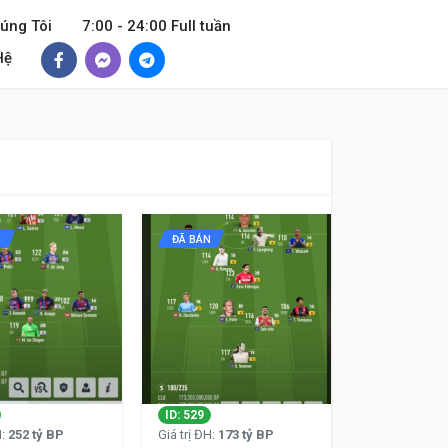
úng Tôi
7:00 - 24:00 Full tuần
Hệ
N
ĐÃ BÁN
ID: 529
H:
252 tỷ BP
Giá trị ĐH:
173 tỷ BP