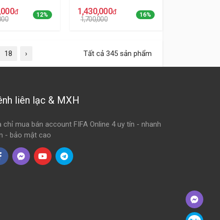
,000
1,430,000
đ
đ
12%
16%
000
1,700,000
18
›
Tất cả 345 sản phẩm
ênh liên lạc & MXH
a chỉ mua bán account FIFA Online 4 uy tín - nhanh
n - bảo mật cao