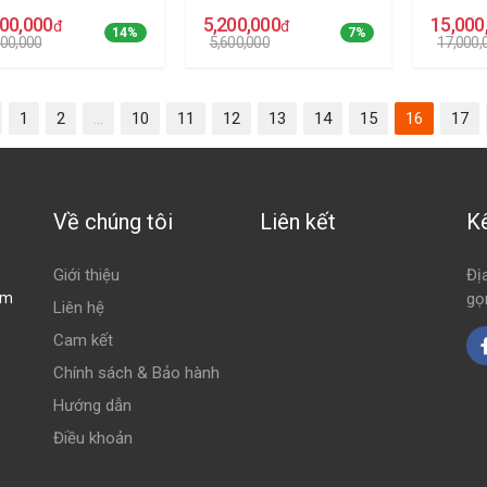
600,000
5,200,000
15,000
đ
đ
14%
7%
800,000
5,600,000
17,000,
1
2
...
10
11
12
13
14
15
16
17
Về chúng tôi
Liên kết
K
Giới thiệu
Đị
om
gọ
Liên hệ
Cam kết
Chính sách & Bảo hành
Hướng dẫn
Điều khoản