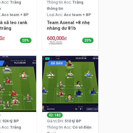
n Acc:
Trắng
Thông tin Acc:
Trắng
n
thông tin
:
Acc team + BP
Loại Acc:
Acc team + BP
à xã leo rank
Team Asenal +8 nhẹ
 trắng
nhàng dư 81b
0
600,000
đ
đ
20%
20%
750,000
N
ĐÃ BÁN
ID: 183
H:
924 tỷ BP
Giá trị ĐH:
510 tỷ BP
n Acc:
Trắng
Thông tin Acc:
Có số điện