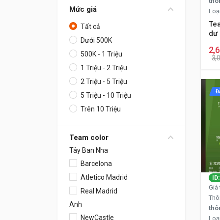
thô
Mức giá
Loạ
Tea
Tất cả
dư
Dưới 500K
2,
500K - 1 Triệu
3,
1 Triệu - 2 Triệu
2 Triệu - 5 Triệu
Đ
5 Triệu - 10 Triệu
Trên 10 Triệu
Team color
Tây Ban Nha
Barcelona
Atletico Madrid
ID
Giá 
Real Madrid
Thô
Anh
thô
NewCastle
Loạ