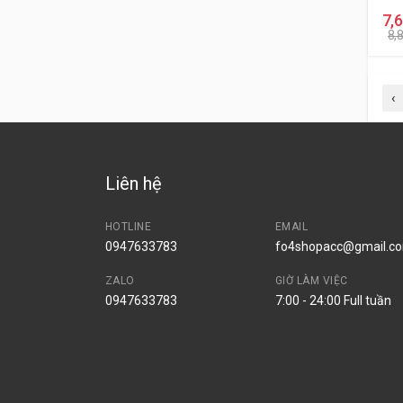
7,
8,
‹
Liên hệ
HOTLINE
EMAIL
0947633783
fo4shopacc@gmail.c
ZALO
GIỜ LÀM VIỆC
0947633783
7:00 - 24:00 Full tuần