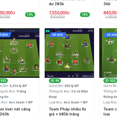
dư 283b
36b
350,000
7,550,000
840,00
đ
đ
13%
10%
550,000
8,400,000
1,050,0
Ã BÁN
ĐÃ BÁN
ĐÃ BÁ
: 532
ID: 99
ID: 522
trị ĐH:
5,316 tỷ BP
Giá trị ĐH:
503 tỷ BP
Giá trị Đ
ng tin Acc:
Trắng
Thông tin Acc:
Có số điện
Thông ti
ng tin
thoại
thông ti
i Acc:
Acc team + BP
Loại Acc:
Acc team + BP
Loại Acc
m liver nét căng
Team Pháp nhiều fix
Team c
 260b
giá + 685b trắng
loại