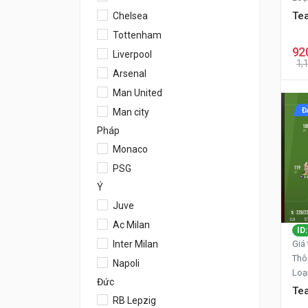
Tea
Chelsea
Tottenham
92
Liverpool
1,
Arsenal
Man United
Đ
Man city
Pháp
Monaco
PSG
Ý
Juve
Ac Milan
ID
Inter Milan
Giá 
Thô
Napoli
Loạ
Đức
Te
RB Lepzig