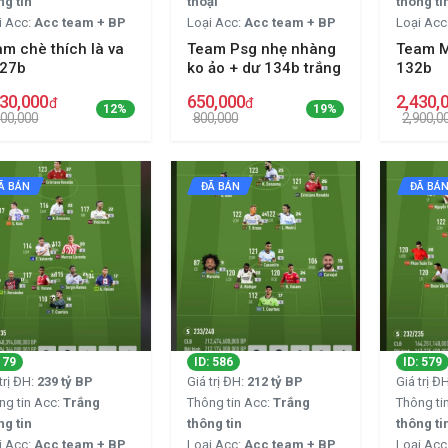
ng tin
thoại
thông ti
i Acc:
Acc team + BP
Loại Acc:
Acc team + BP
Loại Acc
m chè thích là va
Team Psg nhẹ nhàng
Team M
 27b
ko ảo + dư 134b trắng
132b
630,000
650,000
2,430,
đ
đ
12%
19%
000,000
800,000
2,900,0
Ã BÁN
ĐÃ BÁN
ĐÃ BÁ
: 79
ID: 586
ID: 579
trị ĐH:
239 tỷ BP
Giá trị ĐH:
212 tỷ BP
Giá trị Đ
ng tin Acc:
Trắng
Thông tin Acc:
Trắng
Thông ti
ng tin
thông tin
thông ti
i Acc:
Acc team + BP
Loại Acc:
Acc team + BP
Loại Acc