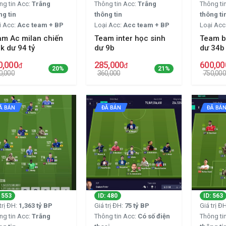
ng tin Acc:
Trắng
Thông tin Acc:
Trắng
Thông ti
ng tin
thông tin
thông ti
i Acc:
Acc team + BP
Loại Acc:
Acc team + BP
Loại Acc
am Ac milan chiến
Team inter học sinh
Team b
k dư 94 tỷ
dư 9b
dư 34b
0,000
285,000
600,00
đ
đ
20%
21%
0,000
360,000
750,000
Ã BÁN
ĐÃ BÁN
ĐÃ BÁ
: 553
ID: 480
ID: 563
trị ĐH:
1,363 tỷ BP
Giá trị ĐH:
75 tỷ BP
Giá trị Đ
ng tin Acc:
Trắng
Thông tin Acc:
Có số điện
Thông ti