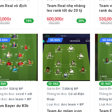
m Real vô địch
Team Real nhẹ nhàng
Team v
leo rank tốt dư 20 tỷ
rank dư
0,000
600,000
530,00
đ
đ
16%
20%
100,000
750,000
680,000
Ã BÁN
ĐÃ BÁN
ĐÃ BÁ
: 569
ID: 562
ID: 543
trị ĐH:
524 tỷ BP
Giá trị ĐH:
7,006 tỷ BP
Giá trị Đ
ng tin Acc:
cccd + sdt
Thông tin Acc:
Có số điện
Thông ti
i Acc:
Acc team + BP
thoại
thông ti
Loại Acc:
Acc team + BP
Loại Acc
am Bayer dư 83b
Team Ac milan icon
Team E