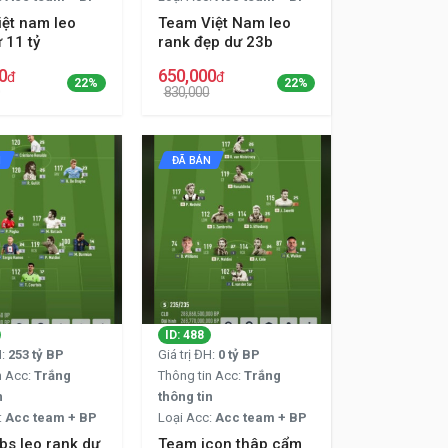
iệt nam leo
Team Việt Nam leo
 11 tỷ
rank đẹp dư 23b
0
650,000
đ
đ
22%
22%
830,000
N
ĐÃ BÁN
ID: 488
H:
253 tỷ BP
Giá trị ĐH:
0 tỷ BP
n Acc:
Trắng
Thông tin Acc:
Trắng
n
thông tin
:
Acc team + BP
Loại Acc:
Acc team + BP
bs leo rank dư
Team icon thâp cẩm