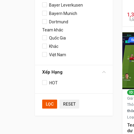
Bayer Leverkusen
Bayern Munich
1,
1,
Dortmund
Team khác
Quốc Gia
Đ
Khác
Việt Nam
Xếp Hạng
HOT
ID
Giá 
LỌC
RESET
Thô
thô
Loạ
Tea
dư