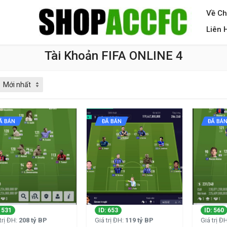
Về Ch
Liên 
Tài Khoản FIFA ONLINE 4
Ã BÁN
ĐÃ BÁN
ĐÃ BÁ
: 531
ID: 653
ID: 560
trị ĐH:
208 tỷ BP
Giá trị ĐH:
119 tỷ BP
Giá trị Đ