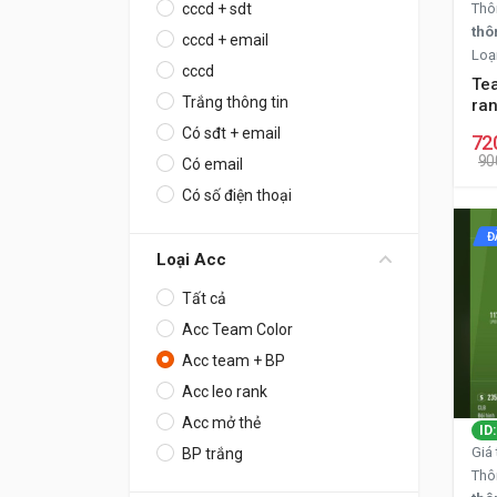
Thô
cccd + sdt
thô
cccd + email
Loạ
cccd
Te
Trắng thông tin
ran
Có sđt + email
72
90
Có email
Có số điện thoại
Đ
Loại Acc
Tất cả
Acc Team Color
Acc team + BP
Acc leo rank
Acc mở thẻ
ID
Giá 
BP trắng
Thô