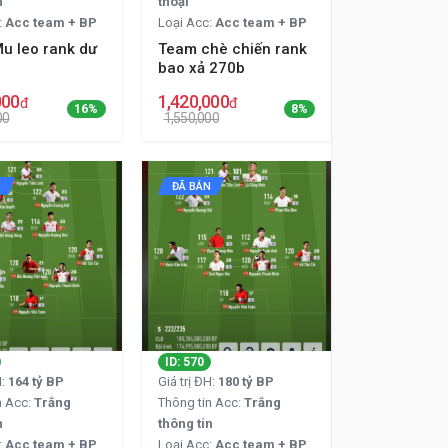
n
thoại
:
Acc team + BP
Loại Acc:
Acc team + BP
u leo rank dư
Team chè chiến rank
bao xả 270b
000
1,420,000
đ
đ
16%
8%
00
1,550,000
N
ĐÃ BÁN
ID: 570
H:
164 tỷ BP
Giá trị ĐH:
180 tỷ BP
n Acc:
Trắng
Thông tin Acc:
Trắng
n
thông tin
:
Acc team + BP
Loại Acc:
Acc team + BP