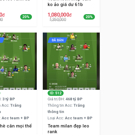
ko ảo giá dư 61b
0
1,080,000
đ
đ
20%
20%
00
1,350,000
N
ĐÃ BÁN
ID: 512
H:
3 tỷ BP
Giá trị ĐH:
468 tỷ BP
n Acc:
Trắng
Thông tin Acc:
Trắng
n
thông tin
:
Acc team + BP
Loại Acc:
Acc team + BP
hè cân mọi thể
Team milan đẹp leo
rank