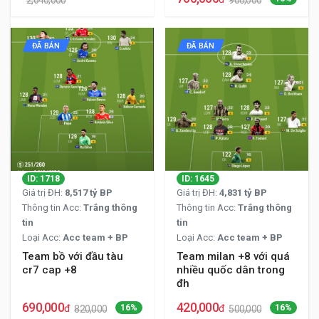
2,640,000
900,000
ĐÃ BÁN
ĐÃ BÁN
ID: 1718
ID: 1645
Giá trị ĐH:
8,517 tỷ BP
Giá trị ĐH:
4,831 tỷ BP
Thông tin Acc:
Trắng thông
Thông tin Acc:
Trắng thông
tin
tin
Loại Acc:
Acc team + BP
Loại Acc:
Acc team + BP
Team bồ với đầu tàu
Team milan +8 với quá
cr7 cap +8
nhiều quốc dân trong
đh
690,000
420,000
đ
16%
đ
16%
820,000
500,000