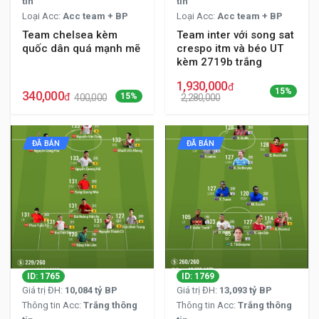
tin
tin
Loại Acc:
Acc team + BP
Loại Acc:
Acc team + BP
Team chelsea kèm
Team inter với song sat
quốc dân quá mạnh mẽ
crespo itm và béo UT
kèm 2719b trắng
1,930,000
đ
15%
340,000
đ
15%
400,000
2,280,000
ĐÃ BÁN
ĐÃ BÁN
ID: 1765
ID: 1769
Giá trị ĐH:
10,084 tỷ BP
Giá trị ĐH:
13,093 tỷ BP
Thông tin Acc:
Trắng thông
Thông tin Acc:
Trắng thông