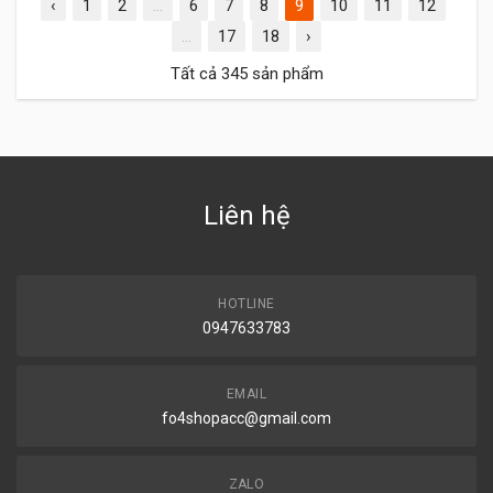
‹
1
2
...
6
7
8
9
10
11
12
...
17
18
›
Tất cả 345 sản phẩm
Liên hệ
HOTLINE
0947633783
EMAIL
fo4shopacc@gmail.com
ZALO