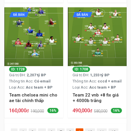
ĐÃ BÁN
ĐÃ BÁN
ID: 1728
ID: 1708
Giá trị ĐH:
2,207 tỷ BP
Giá trị ĐH:
1,233 tỷ BP
Thông tin Acc:
Có email
Thông tin Acc:
cccd + email
Loại Acc:
Acc team + BP
Loại Acc:
Acc team + BP
Team chelsea mini cho
Team 22 vnb +8 fix giá
ae tài chính thấp
+ 4000b trắng
160,000
490,000
đ
16%
đ
16%
190,000
580,000