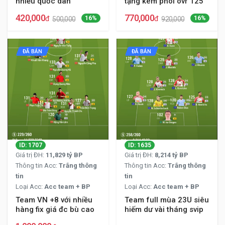
nhiều quốc dân
tặng kèm phôi ovr 125
420,000
770,000
đ
16%
đ
16%
500,000
920,000
ĐÃ BÁN
ĐÃ BÁN
ID: 1707
ID: 1635
Giá trị ĐH:
11,829 tỷ BP
Giá trị ĐH:
8,214 tỷ BP
Thông tin Acc:
Trắng thông
Thông tin Acc:
Trắng thông
tin
tin
Loại Acc:
Acc team + BP
Loại Acc:
Acc team + BP
Team VN +8 với nhiều
Team full mùa 23U siêu
hàng fix giá đc bù cao
hiếm dư vài tháng svip