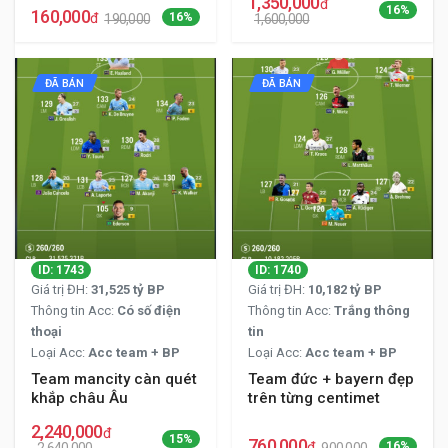
1,350,000
đ
16%
160,000
đ
16%
190,000
1,600,000
ĐÃ BÁN
ĐÃ BÁN
ID: 1743
ID: 1740
Giá trị ĐH:
31,525 tỷ BP
Giá trị ĐH:
10,182 tỷ BP
Thông tin Acc:
Có số điện
Thông tin Acc:
Trắng thông
thoại
tin
Loại Acc:
Acc team + BP
Loại Acc:
Acc team + BP
Team mancity càn quét
Team đức + bayern đẹp
khắp châu Âu
trên từng centimet
2,240,000
đ
15%
760,000
đ
16%