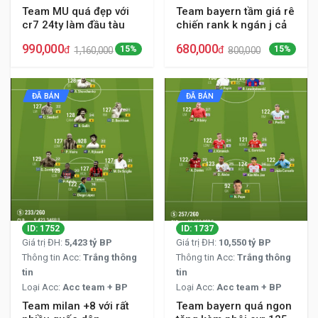
Team MU quá đẹp với
Team bayern tầm giá rê
cr7 24ty làm đầu tàu
chiến rank k ngán j cả
990,000
680,000
đ
15%
đ
15%
1,160,000
800,000
ĐÃ BÁN
ĐÃ BÁN
ID: 1752
ID: 1737
Giá trị ĐH:
5,423 tỷ BP
Giá trị ĐH:
10,550 tỷ BP
Thông tin Acc:
Trắng thông
Thông tin Acc:
Trắng thông
tin
tin
Loại Acc:
Acc team + BP
Loại Acc:
Acc team + BP
Team milan +8 với rất
Team bayern quá ngon