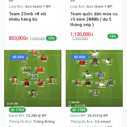
tin
tin
Loại Acc:
Acc team + BP
Loại Acc:
Acc team + BP
Team 23vnb +8 với
Team quốc dân mùa cu
nhiều hàng bù
+5 kèm 2888b ( dư 5
tháng svip )
1,130,000
đ
16%
850,000
đ
15%
1,000,000
1,340,000
ĐÃ BÁN
ĐÃ BÁN
ID: 1763
ID: 1764
Giá trị ĐH:
10,284 tỷ BP
Giá trị ĐH:
39,410 tỷ BP
Thông tin Acc:
Trắng thông
Thông tin Acc:
Có email