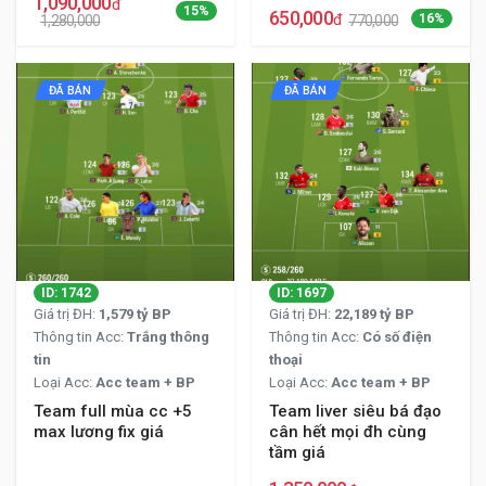
1,090,000
đ
15%
650,000
đ
16%
1,280,000
770,000
ĐÃ BÁN
ĐÃ BÁN
ID: 1742
ID: 1697
Giá trị ĐH:
1,579 tỷ BP
Giá trị ĐH:
22,189 tỷ BP
Thông tin Acc:
Trắng thông
Thông tin Acc:
Có số điện
tin
thoại
Loại Acc:
Acc team + BP
Loại Acc:
Acc team + BP
Team full mùa cc +5
Team liver siêu bá đạo
max lương fix giá
cân hết mọi đh cùng
tầm giá