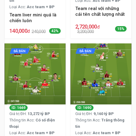
tin
Loại Acc:
Acc team + BP
Loại Acc:
Acc team + BP
Team real với những
cái tên chất lượng nhất
Team liver mini quá là
chiến luôn
2,720,000
đ
15%
140,000
đ
42%
240,000
3,200,000
ĐÃ BÁN
ĐÃ BÁN
ID: 1669
ID: 1690
Giá trị ĐH:
13,272 tỷ BP
Giá trị ĐH:
9,160 tỷ BP
Thông tin Acc:
Có số điện
Thông tin Acc:
Trắng thông
thoại
tin
Loại Acc:
Acc team + BP
Loại Acc:
Acc team + BP